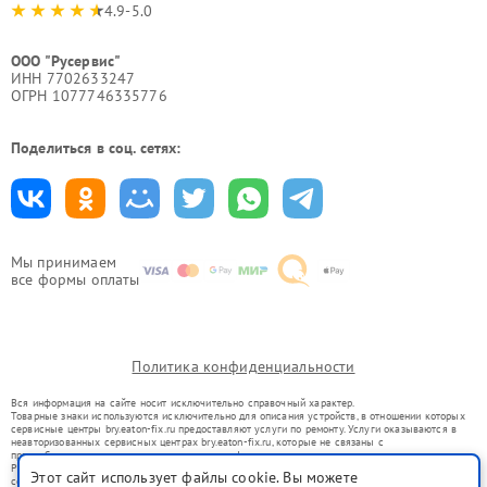
4.9-5.0
ООО "Русервис"
ИНН 7702633247
ОГРН 1077746335776
Поделиться в соц. сетях:
Мы принимаем
все формы оплаты
Политика конфиденциальности
Вся информация на сайте носит исключительно справочный характер.
Товарные знаки используются исключительно для описания устройств, в отношении которых
сервисные центры bry.eaton-fix.ru предоставляют услуги по ремонту. Услуги оказываются в
неавторизованных сервисных центрах bry.eaton-fix.ru, которые не связаны с
правообладателями товарных знаков или их официальными представителями.
Ремонт осуществляется для устройств, уже введенных в гражданский оборот в соответствии
Этот сайт использует файлы cookie. Вы можете
со статьей 1487 ГК РФ.