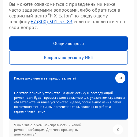
Вы можете ознакомиться с приведенными ниже
часто задаваемыми вопросами, либо обратиться в
сервисный центр “FIX-Eaton” по следующему
телефону
+7 (800) 301-55-83
если не нашли ответ на
свой вопрос.
Общие вопросы
Вопросы по ремонту ИБП
Какие документы вы предоставляете?
На этапе приема устройства на диагностику и последующий
ремонт вам будет предоставлен заказ-наряд с указанием страховых
обязательств на ваше устройство. Далее, после выполнения работ
по ремонту техники, вы получите акт выполненных работ и
гарантийный талон.
Я уже знаю в чем неисправность и какой
ремонт необходим. Для чего проводить
диагностику?