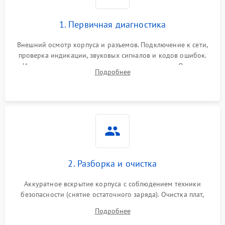
1. Первичная диагностика
Внешний осмотр корпуса и разъемов. Подключение к сети,
проверка индикации, звуковых сигналов и кодов ошибок.
Измерение входного и выходного напряжения. Оценка
Подробнее
реакции ИБП на отключение основного питания без
нагрузки.
2. Разборка и очистка
Аккуратное вскрытие корпуса с соблюдением техники
безопасности (снятие остаточного заряда). Очистка плат,
радиаторов и кулеров от пыли с помощью сжатого воздуха
Подробнее
и кистей для предотвращения перегрева и замыканий.