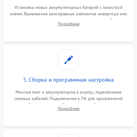
Установка новых аккумуляторных батарей с зачисткой
клемм. Выпаивание неисправных элементов инвертора или
цепи зарядки и монтаж новых радиодеталей.
Подробнее
Восстановление поврежденных токоведущих дорожек и
замена реле.
5. Сборка и программная настройка
Монтаж плат и аккумуляторов в корпус, подключение
силовых кабелей. Подключение к ПК для программной
калибровки констант батареи, настройки порогов
Подробнее
срабатывания AVR и сброса счетчиков старения АКБ.