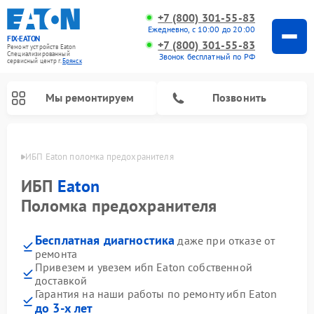
+7 (800) 301-55-83
Ежедневно, с 10:00 до 20:00
FIX-EATON
+7 (800) 301-55-83
Ремонт устройств Eaton
Специализированный
Звонок бесплатный по РФ
cервисный центр г.
Брянск
Мы ремонтируем
Позвонить
янске
ИБП Eaton поломка предохранителя
ИБП
Eaton
Поломка предохранителя
Бесплатная диагностика
даже при отказе от
ремонта
Привезем и увезем ибп Eaton собственной
доставкой
Гарантия на наши работы по ремонту ибп Eaton
до 3-х лет