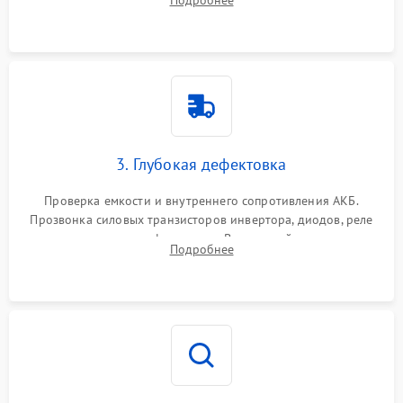
и кистей для предотвращения перегрева и замыканий.
3. Глубокая дефектовка
Проверка емкости и внутреннего сопротивления АКБ.
Прозвонка силовых транзисторов инвертора, диодов, реле
переключения и трансформатора. Визуальный поиск вздутых
Подробнее
конденсаторов и прогаров на печатной плате.