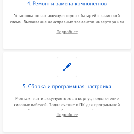
4. Ремонт и замена компонентов
Установка новых аккумуляторных батарей с зачисткой
клемм. Выпаивание неисправных элементов инвертора или
цепи зарядки и монтаж новых радиодеталей.
Подробнее
Восстановление поврежденных токоведущих дорожек и
замена реле.
5. Сборка и программная настройка
Монтаж плат и аккумуляторов в корпус, подключение
силовых кабелей. Подключение к ПК для программной
калибровки констант батареи, настройки порогов
Подробнее
срабатывания AVR и сброса счетчиков старения АКБ.