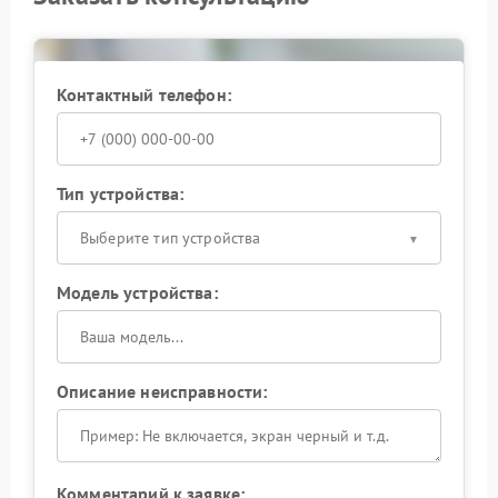
фиксировать отклонения на ранних этапах.
Сервисный центр Eaton располагает технической
базой для комплексной проверки всей схемы
Контактный телефон:
стабилизации. Инженеры проводят оценку работы
узла под реальной нагрузкой, что повышает
точность выявления отклонений.
Стабильная работа системы стабилизации — основа
Тип устройства:
надежной защиты подключенного оборудования.
Доверьте диагностику и ремонт профессионалам,
Выберите тип устройства
чтобы исключить повторные отклонения
параметров.
Модель устройства:
Описание неисправности:
Комментарий к заявке: