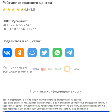
Рейтинг сервисного центра
4.9-5.0
ООО "Русервис"
ИНН 7702633247
ОГРН 1077746335776
Поделиться в соц. сетях:
Мы принимаем
все формы оплаты
Политика конфиденциальности
Вся информация на сайте носит исключительно справочный характер.
Товарные знаки используются исключительно для описания устройств, в отношении которых
сервисные центры bry.eaton-fix.ru предоставляют услуги по ремонту. Услуги оказываются в
неавторизованных сервисных центрах bry.eaton-fix.ru, которые не связаны с
правообладателями товарных знаков или их официальными представителями.