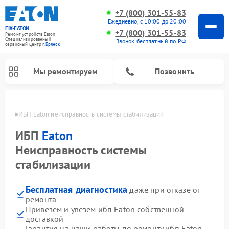
+7 (800) 301-55-83
Ежедневно, с 10:00 до 20:00
FIX-EATON
+7 (800) 301-55-83
Ремонт устройств Eaton
Специализированный
Звонок бесплатный по РФ
cервисный центр г.
Брянск
Мы ремонтируем
Позвонить
янске
ИБП Eaton неисправность системы стабилизации
ИБП
Eaton
Неисправность системы
стабилизации
Бесплатная диагностика
даже при отказе от
ремонта
Привезем и увезем ибп Eaton собственной
доставкой
Гарантия на наши работы по ремонту ибп Eaton