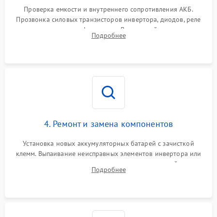
1000 ₽
Подробнее →
от перегрузок
Проверка емкости и внутреннего сопротивления АКБ.
Прозвонка силовых транзисторов инвертора, диодов, реле
Неисправность системы
переключения и трансформатора. Визуальный поиск вздутых
Подробнее
защиты от короткого
1500 ₽
Подробнее →
конденсаторов и прогаров на печатной плате.
замыкания
Повреждение системы
1000 ₽
Подробнее →
защиты от перегрева
Неисправность системы
защиты от
1500 ₽
Подробнее →
перенапряжения
4. Ремонт и замена компонентов
Установка новых аккумуляторных батарей с зачисткой
клемм. Выпаивание неисправных элементов инвертора или
цепи зарядки и монтаж новых радиодеталей.
Подробнее
Восстановление поврежденных токоведущих дорожек и
замена реле.