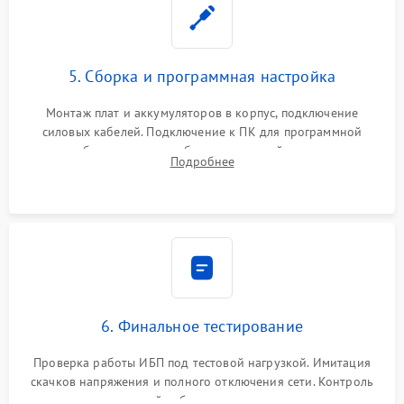
5. Сборка и программная настройка
Монтаж плат и аккумуляторов в корпус, подключение
силовых кабелей. Подключение к ПК для программной
калибровки констант батареи, настройки порогов
Подробнее
срабатывания AVR и сброса счетчиков старения АКБ.
6. Финальное тестирование
Проверка работы ИБП под тестовой нагрузкой. Имитация
скачков напряжения и полного отключения сети. Контроль
времени автономной работы, температурного режима и