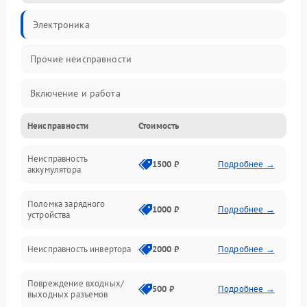
Электроника
Прочие неисправности
Включение и работа
Неисправности
Стоимость
Работа с нагрузкой
Неисправность
Звук и индикация
1500 ₽
Подробнее →
аккумулятора
Питание и режимы
Поломка зарядного
1000 ₽
Подробнее →
устройства
Интерфейсы и связь
Неисправность инвертора
2000 ₽
Подробнее →
Температура и эксплуатация
Повреждение входных/
500 ₽
Подробнее →
выходных разъемов
Механические повреждения