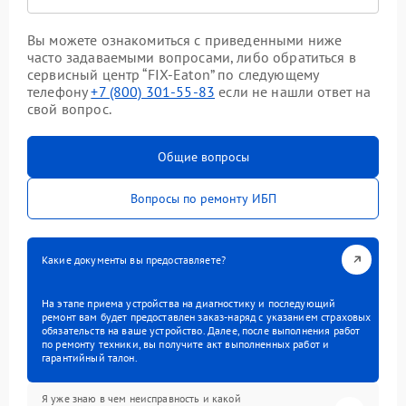
Вы можете ознакомиться с приведенными ниже
часто задаваемыми вопросами, либо обратиться в
сервисный центр “FIX-Eaton” по следующему
телефону
+7 (800) 301-55-83
если не нашли ответ на
свой вопрос.
Общие вопросы
Вопросы по ремонту ИБП
Какие документы вы предоставляете?
На этапе приема устройства на диагностику и последующий
ремонт вам будет предоставлен заказ-наряд с указанием страховых
обязательств на ваше устройство. Далее, после выполнения работ
по ремонту техники, вы получите акт выполненных работ и
гарантийный талон.
Я уже знаю в чем неисправность и какой