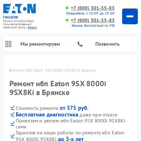
+7 (800) 301-55-83
Ежедневно, с 10:00 до 20:00
FIX-EATON
+7 (800) 301-55-83
Ремонт устройств Eaton
Специализированный
Звонок бесплатный по РФ
cервисный центр г.
Брянск
Мы ремонтируем
Позвонить
янске
Ремонт ибп Eaton  9SX 8000i 9SX8Ki в Брянске
Ремонт ибп Eaton 9SX 8000i
9SX8Ki в Брянске
от 375 руб.
Стоимость ремонта
Бесплатная диагностика
даже при отказе
Привезем и увезем ибп Eaton 9SX 8000i 9SX8Ki
сами
Гарантия на наши работы по ремонту ибп Eaton
до 3-х лет
9SX 8000i 9SX8Ki