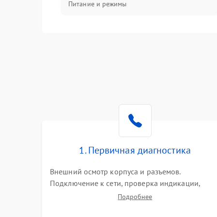
Питание и режимы
Интерфейсы и связь
Температура и эксплуатация
Механические повреждения
Механика
1. Первичная диагностика
Внешний осмотр корпуса и разъемов.
Подключение к сети, проверка индикации,
звуковых сигналов и кодов ошибок. Измерение
Подробнее
входного и выходного напряжения. Оценка