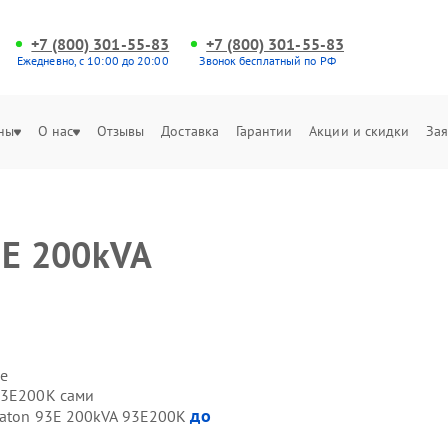
+7 (800) 301-55-83
+7 (800) 301-55-83
Ежедневно, с 10:00 до 20:00
Звонок бесплатный по РФ
ны
О нас
Отзывы
Доставка
Гарантии
Акции и скидки
Зая
3E 200kVA
е
93E200K сами
до
Eaton 93E 200kVA 93E200K