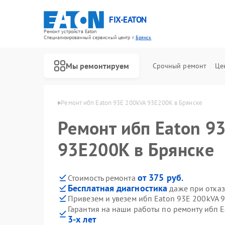
FIX-EATON
Ремонт устройств Eaton
Специализированный cервисный центр г.
Брянск
Мы ремонтируем
Срочный ремонт
Це
ибп Eaton в Брянске
Ремонт ибп Eaton 93E 200kVA 93E200K в Брянске
Ремонт ибп Eaton 9
93E200K в Брянске
от 375 руб.
Стоимость ремонта
Бесплатная диагностика
даже при отказ
Привезем и увезем ибп Eaton 93E 200kVA 
Гарантия на наши работы по ремонту ибп 
3-х лет