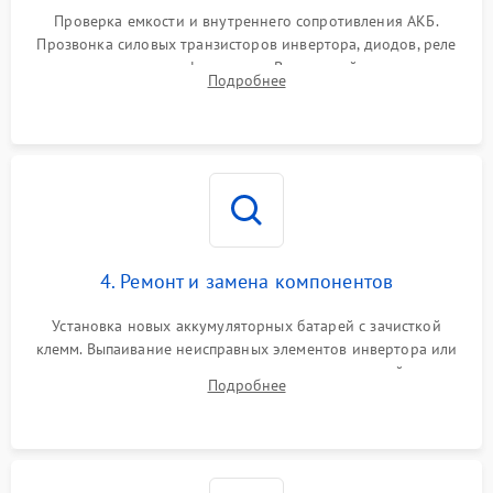
1000 ₽
Подробнее →
от перегрузок
Проверка емкости и внутреннего сопротивления АКБ.
Прозвонка силовых транзисторов инвертора, диодов, реле
Неисправность системы
переключения и трансформатора. Визуальный поиск вздутых
Подробнее
защиты от короткого
1500 ₽
Подробнее →
конденсаторов и прогаров на печатной плате.
замыкания
Повреждение системы
1000 ₽
Подробнее →
защиты от перегрева
Неисправность системы
защиты от
1500 ₽
Подробнее →
перенапряжения
4. Ремонт и замена компонентов
Установка новых аккумуляторных батарей с зачисткой
клемм. Выпаивание неисправных элементов инвертора или
цепи зарядки и монтаж новых радиодеталей.
Подробнее
Восстановление поврежденных токоведущих дорожек и
замена реле.