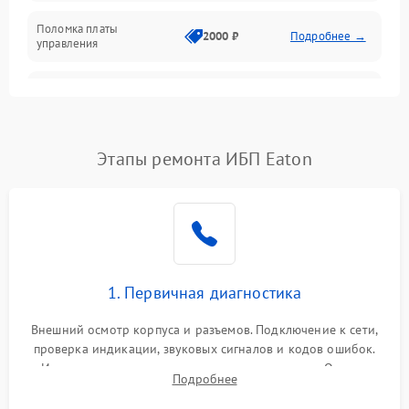
Поломка платы
Механика
2000 ₽
Подробнее →
управления
Неисправность
3000 ₽
Подробнее →
трансформатора
Повреждение
Этапы ремонта ИБП Eaton
500 ₽
Подробнее →
конденсаторов
Поломка предохранителя
100 ₽
Подробнее →
Неисправность системы
1000 ₽
Подробнее →
охлаждения
1. Первичная диагностика
Неисправность
500 ₽
Подробнее →
Внешний осмотр корпуса и разъемов. Подключение к сети,
индикаторов
проверка индикации, звуковых сигналов и кодов ошибок.
Измерение входного и выходного напряжения. Оценка
Поломка фильтров
Подробнее
1000 ₽
Подробнее →
реакции ИБП на отключение основного питания без
(EMI/EMC)
нагрузки.