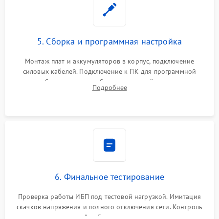
5. Сборка и программная настройка
Монтаж плат и аккумуляторов в корпус, подключение
силовых кабелей. Подключение к ПК для программной
калибровки констант батареи, настройки порогов
Подробнее
срабатывания AVR и сброса счетчиков старения АКБ.
6. Финальное тестирование
Проверка работы ИБП под тестовой нагрузкой. Имитация
скачков напряжения и полного отключения сети. Контроль
времени автономной работы, температурного режима и