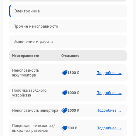
Электроника
Прочие неисправности
Включение и работа
Неисправности
Стоимость
Работа с нагрузкой
Неисправность
Звук и индикация
1500 ₽
Подробнее →
аккумулятора
Питание и режимы
Поломка зарядного
1000 ₽
Подробнее →
устройства
Интерфейсы и связь
Неисправность инвертора
2000 ₽
Подробнее →
Температура и эксплуатация
Повреждение входных/
500 ₽
Подробнее →
выходных разъемов
Механические повреждения