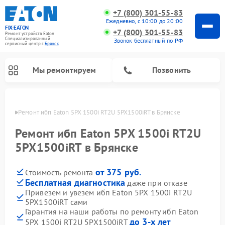
+7 (800) 301-55-83
Ежедневно, с 10:00 до 20:00
FIX-EATON
+7 (800) 301-55-83
Ремонт устройств Eaton
Специализированный
Звонок бесплатный по РФ
cервисный центр г.
Брянск
Мы ремонтируем
Позвонить
янске
Ремонт ибп Eaton 5PX 1500i RT2U 5PX1500iRT в Брянске
Ремонт ибп Eaton 5PX 1500i RT2U
5PX1500iRT в Брянске
от 375 руб.
Стоимость ремонта
Бесплатная диагностика
даже при отказе
Привезем и увезем ибп Eaton 5PX 1500i RT2U
5PX1500iRT сами
Гарантия на наши работы по ремонту ибп Eaton
до 3-х лет
5PX 1500i RT2U 5PX1500iRT