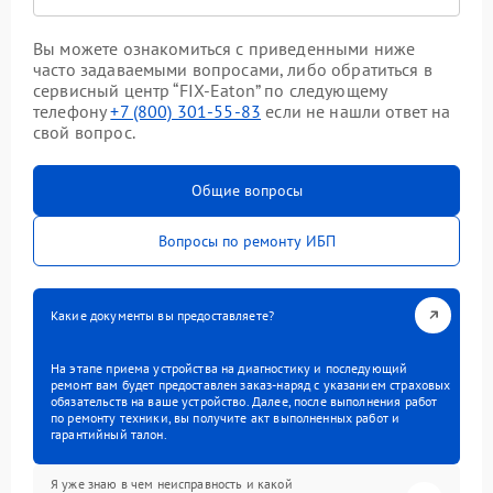
Вы можете ознакомиться с приведенными ниже
часто задаваемыми вопросами, либо обратиться в
сервисный центр “FIX-Eaton” по следующему
телефону
+7 (800) 301-55-83
если не нашли ответ на
свой вопрос.
Общие вопросы
Вопросы по ремонту ИБП
Какие документы вы предоставляете?
На этапе приема устройства на диагностику и последующий
ремонт вам будет предоставлен заказ-наряд с указанием страховых
обязательств на ваше устройство. Далее, после выполнения работ
по ремонту техники, вы получите акт выполненных работ и
гарантийный талон.
Я уже знаю в чем неисправность и какой